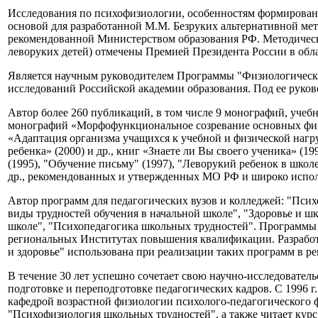
Исследования по психофизиологии, особенностям формировани
основой для разработанной М.М. Безруких альтернативной ме
рекомендованной Министерством образования РФ. Методическое
леворуких детей) отмечены Премией Президента России в облас
Является научным руководителем Программы "Физиологически
исследований Российской академии образования. Под ее руков
Автор более 260 публикаций, в том числе 9 монографий, учеб
монографий «Морфофункциональное созревание основных физио
«Адаптация организма учащихся к учебной и физической нагру
ребенка» (2000) и др., книг «Знаете ли Вы своего ученика» (1
(1995), "Обучение письму" (1997), "Леворукий ребенок в школе
др., рекомендованных и утвержденных МО РФ и широко испол
Автор программ для педагогических вузов и колледжей: "Пс
виды трудностей обучения в начальной школе", "Здоровье и ш
школе", "Психопедагогика школьных трудностей". Программы 
региональных Институтах повышения квалификации. Разработ
и здоровье" использована при реализации таких программ в ре
В течение 30 лет успешно сочетает свою научно-исследовател
подготовке и переподготовке педагогических кадров. С 1996 г.
кафедрой возрастной физиологии психолого-педагогического фа
"Психофизиология школьных трудностей", а также читает кур