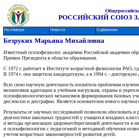
Общероссийско
РОССИЙСКИЙ СОЮЗ ЗА
На главную
Новости
О движении
Безруких Марьяна Михайловна
Известный психофизиолог, академик Российской академии обр
Премии Президента в области образования.
С 1972 г. работает в Институте возрастной физиологии РАО, г
В 1974 г. она защитила кандидатскую, а в 1994 г. - докторскую
Всю свою научную деятельность посвятила проблемам изучени
механизмов адаптации к учебным нагрузкам, охраны и укрепл
психофизиологических механизмов формирования базовых уче
дислексии и дисграфии. Является основателем нового научно
Результаты ее научных исследований позволили обосновать и 
диагностики школьных трудностей у учащихся младших класс
и методы организации здоровьесберегающей деятельности в ш
и психофизиологии с педагогикой и методикой обучения позво
учетом возрастных закономерностей развития детей.