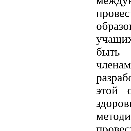
между
провес
образо
учащих
быть 
члена
разраб
этой 
здоро
методи
пров