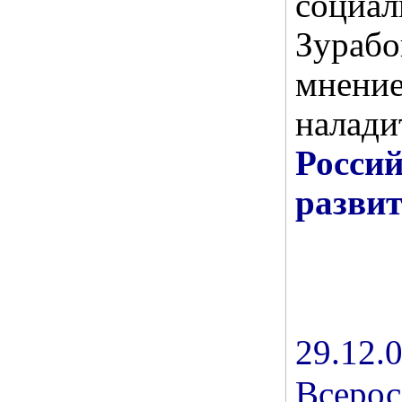
соци
Зураб
мнен
нала
Росси
развит
29.1
Всерос