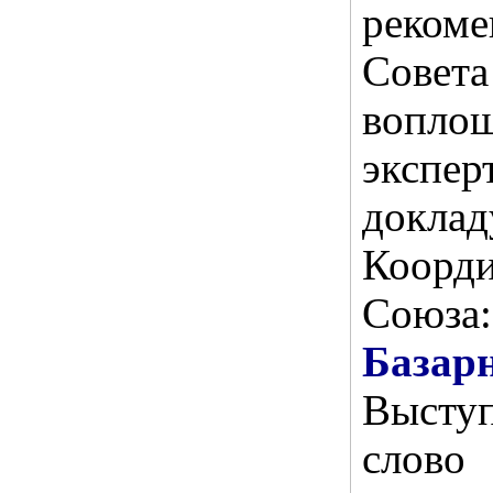
реком
Совета
вопло
экспе
доклад
Коорд
Союз
Баз
Высту
слово