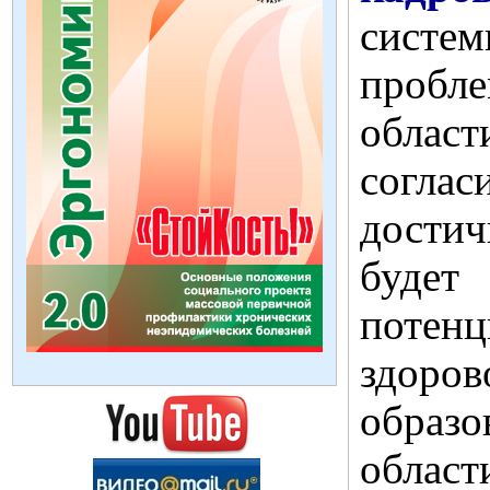
сист
пробл
обла
согла
достич
буде
потенц
здор
обра
облас