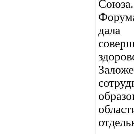
Союза
Форум
дала 
совер
здоро
Залож
сотру
образ
обла
отдел