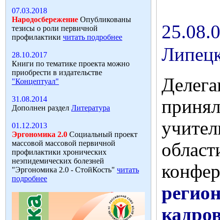
07.03.2018
Народосбережение
Опубликованы
25.08.
тезисы о роли первичной
профилактики
читать подробнее
Липецк
28.10.2017
Книги по тематике проекта можно
приобрести в издательстве
Делега
"Концептуал"
31.08.2014
прин
Дополнен раздел
Литература
учите
01.12.2013
Эргономика 2.0
Социальный проект
массовой массовой первичной
обла
профилактики хронических
неэпидемических болезней
конф
"Эргономика 2.0 - СтойКость"
читать
подробнее
регио
кадро