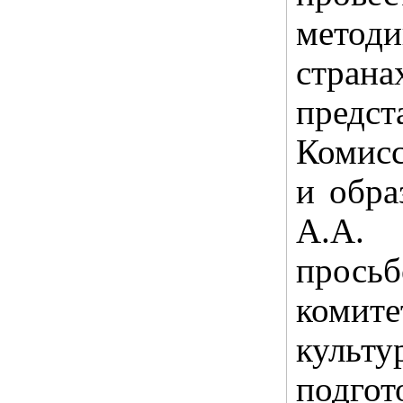
метод
стран
предс
Комисс
и обра
А.А. 
прось
комите
культу
подго