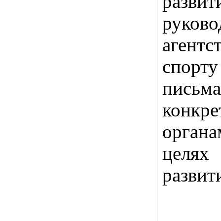
раз
руко
агентс
спор
письма
конкре
органа
целях
развит