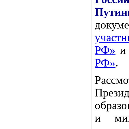
Пути
доку
участ
РФ»
РФ»
.
Рассмо
През
образо
и мин