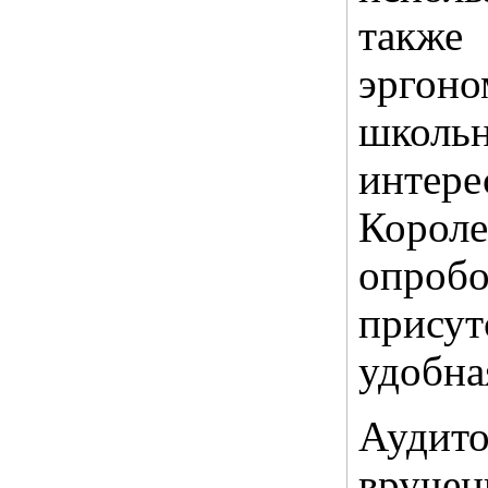
также
эрго
школь
интер
Короле
опроб
прису
удобна
Ауди
вруч