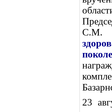
об
Предс
С.М.
здоро
покол
награ
компл
Базарн
23 авг