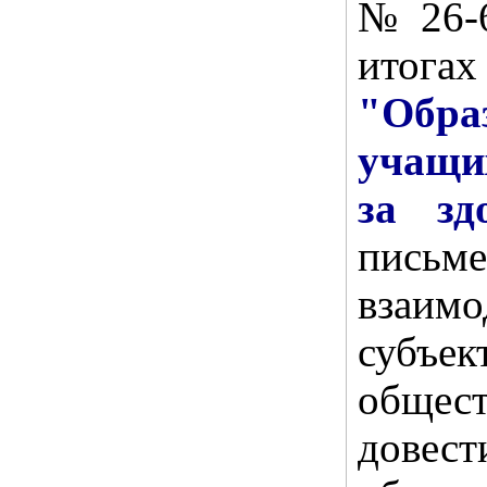
№26-6
итог
"Образ
учащи
за зд
письме
взаим
субъе
общес
довес