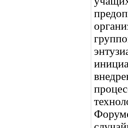
учащ
предо
орган
груп
энтузи
иниц
внедр
проце
технол
Фору
случ