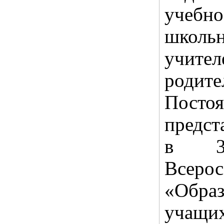
учебн
школьн
учите
родит
Пост
предст
в 3-
Все
«Образ
учащих