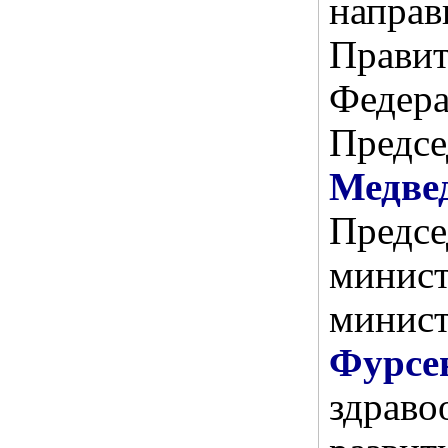
напра
Прав
Федер
Предс
Медве
Предс
минис
минист
Фурсе
здрав