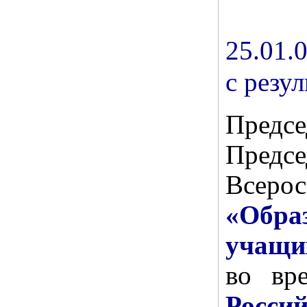
25.01.
с резу
Предс
Пред
Все
«Образ
учащи
во вр
Росс