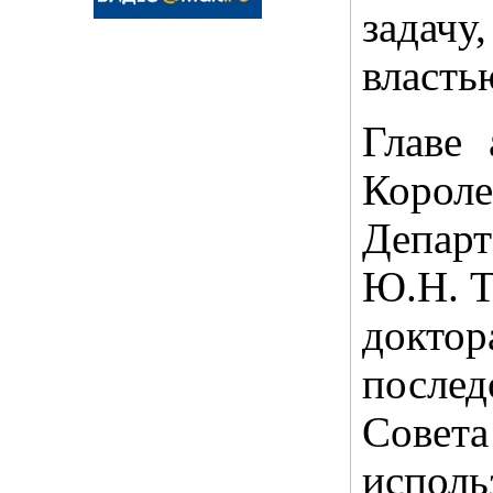
задач
власть
Главе 
Коро
Департ
Ю.Н. Т
докто
послед
Совета
исполь