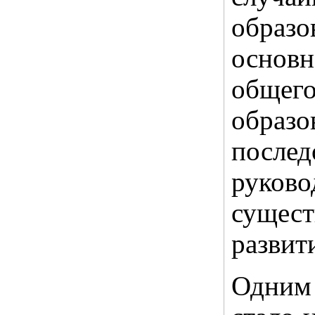
образо
основн
общег
образ
посл
руко
сущес
развит
Одним