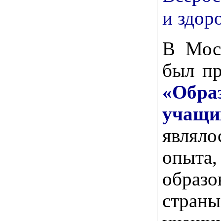
и здор
В Моск
был пр
«Образ
учащи
являло
опы
образ
стран