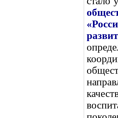
стало 
обще
«Росс
разви
опре
коо
общес
напр
качест
восп
покол