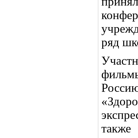
принял
конфе
учрежд
ряд шк
Участ
фильм
Росси
«Здор
экспре
также