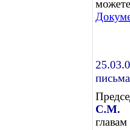
може
Докум
25.03
письма
Предс
С.М. 
главам